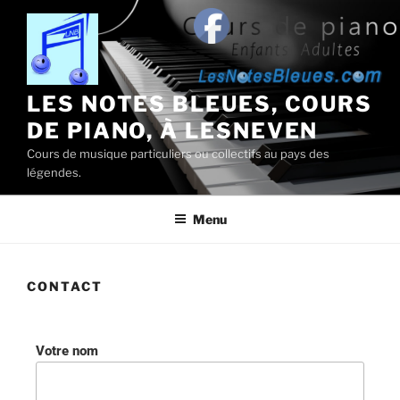
LES NOTES BLEUES, COURS
DE PIANO, À LESNEVEN
Cours de musique particuliers ou collectifs au pays des
légendes.
Menu
CONTACT
Votre nom